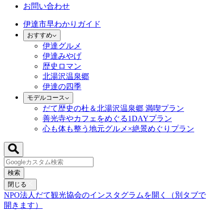
お問い合わせ
伊達市早わかりガイド
おすすめ
伊達グルメ
伊達みやげ
歴史ロマン
北湯沢温泉郷
伊達の四季
モデルコース
だて歴史の杜＆北湯沢温泉郷 満喫プラン
善光寺やカフェをめぐる1DAYプラン
心も体も整う地元グルメ×絶景めぐりプラン
検索
閉じる
NPO法人だて観光協会のインスタグラムを開く（別タブで
開きます）