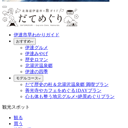
伊達市早わかりガイド
おすすめ
伊達グルメ
伊達みやげ
歴史ロマン
北湯沢温泉郷
伊達の四季
モデルコース
だて歴史の杜＆北湯沢温泉郷 満喫プラン
善光寺やカフェをめぐる1DAYプラン
心も体も整う地元グルメ×絶景めぐりプラン
観光スポット
観る
買う