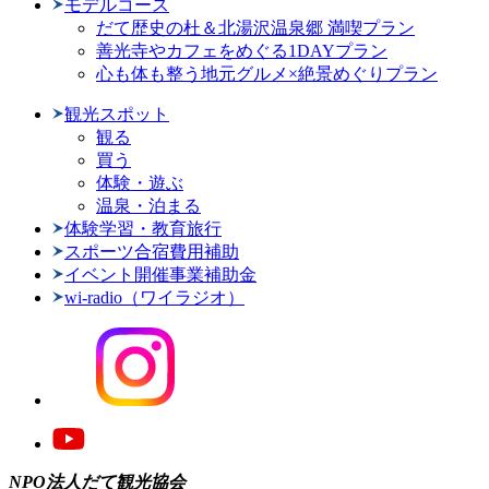
モデルコース
だて歴史の杜＆北湯沢温泉郷 満喫プラン
善光寺やカフェをめぐる1DAYプラン
心も体も整う地元グルメ×絶景めぐりプラン
観光スポット
観る
買う
体験・遊ぶ
温泉・泊まる
体験学習・教育旅行
スポーツ合宿費用補助
イベント開催事業補助金
wi-radio（ワイラジオ）
NPO法人だて観光協会