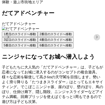
体験・遊ぶ
市街地エリア
だてアドベンチャー
だてアドベンチャー
1
番目のスライドへ移動
2
番目のスライドへ移動
3
番目のスライドへ移動
4
番目のスライドへ移動
5
番目のスライドへ移動
6
番目のスライドへ移動
ニンジャになってお城へ潜入しよう
子どもたちに大人気の「だてアドベンチャー」は、子どもが
忍者になってお城に潜入するのがコンセプトの複合遊具。
様々な忍術を駆使して高さ6mの天守閣を目指します。勢い
よく滑り降りる「たつまきスライダー」はとってもエキサイ
ティング。でこぼこニンジャ坂、崖のぼり、壁のぼり、蔦の
ぼり、仕掛け廊下、隠し階段、ニンジャスライダーなどアイ
テム満載。回廊ブリッジを使えばぐるっと1周もできるので
遊び方は子ども次第。