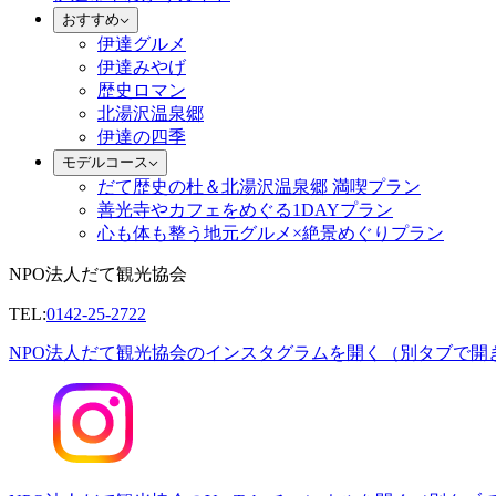
おすすめ
伊達グルメ
伊達みやげ
歴史ロマン
北湯沢温泉郷
伊達の四季
モデルコース
だて歴史の杜＆北湯沢温泉郷 満喫プラン
善光寺やカフェをめぐる1DAYプラン
心も体も整う地元グルメ×絶景めぐりプラン
NPO法人だて観光協会
TEL:
0142-25-2722
NPO法人だて観光協会のインスタグラムを開く（別タブで開