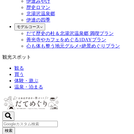
伊達みやげ
歴史ロマン
北湯沢温泉郷
伊達の四季
モデルコース
だて歴史の杜＆北湯沢温泉郷 満喫プラン
善光寺やカフェをめぐる1DAYプラン
心も体も整う地元グルメ×絶景めぐりプラン
観光スポット
観る
買う
体験・遊ぶ
温泉・泊まる
検索