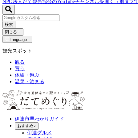
NPO法人だて観光協会のYouTubeチャンネルを開く（別タブ
検索
閉じる
Language
観光スポット
観る
買う
体験・遊ぶ
温泉・泊まる
伊達市早わかりガイド
おすすめ
伊達グルメ