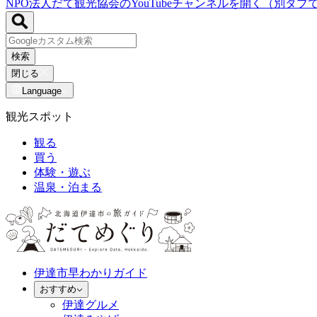
NPO法人だて観光協会のYouTubeチャンネルを開く（別タブ
検索
閉じる
Language
観光スポット
観る
買う
体験・遊ぶ
温泉・泊まる
伊達市早わかりガイド
おすすめ
伊達グルメ