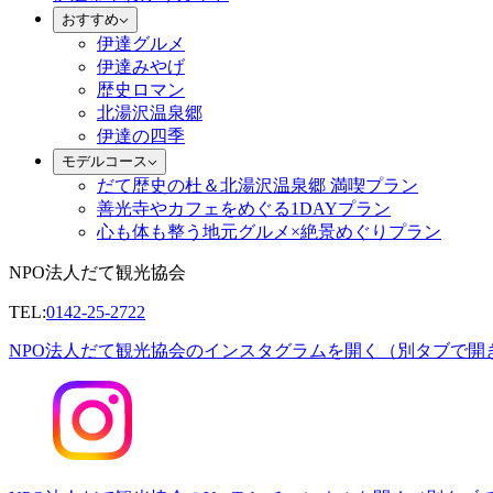
おすすめ
伊達グルメ
伊達みやげ
歴史ロマン
北湯沢温泉郷
伊達の四季
モデルコース
だて歴史の杜＆北湯沢温泉郷 満喫プラン
善光寺やカフェをめぐる1DAYプラン
心も体も整う地元グルメ×絶景めぐりプラン
NPO法人だて観光協会
TEL:
0142-25-2722
NPO法人だて観光協会のインスタグラムを開く（別タブで開