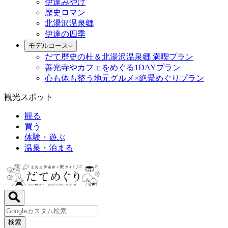
伊達みやげ
歴史ロマン
北湯沢温泉郷
伊達の四季
モデルコース
だて歴史の杜＆北湯沢温泉郷 満喫プラン
善光寺やカフェをめぐる1DAYプラン
心も体も整う地元グルメ×絶景めぐりプラン
観光スポット
観る
買う
体験・遊ぶ
温泉・泊まる
検索