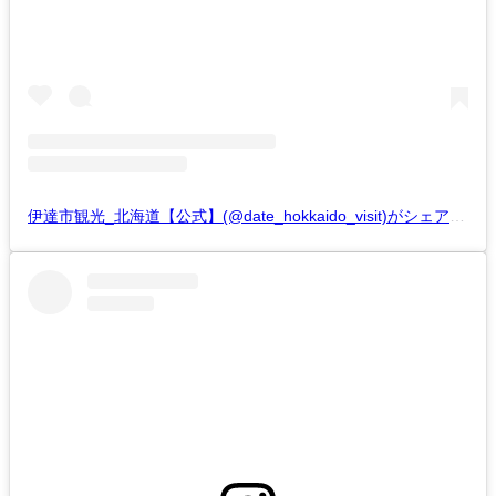
伊達市観光_北海道【公式】(@date_hokkaido_visit)がシェアした投稿