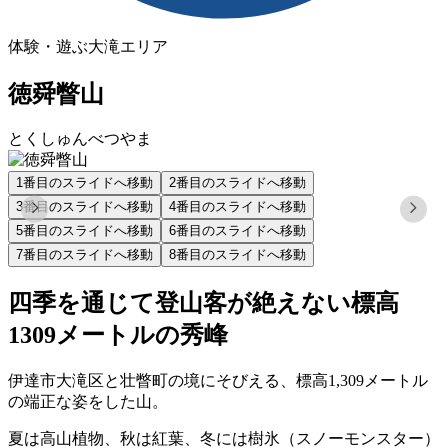
体験・遊ぶ
大滝エリア
徳舜瞥山
とくしゅんべつやま
1
番目のスライドへ移動
2
番目のスライドへ移動
3
番目のスライドへ移動
4
番目のスライドへ移動
5
番目のスライドへ移動
6
番目のスライドへ移動
7
番目のスライドへ移動
8
番目のスライドへ移動
四季を通じて登山客が絶えない標高
1309メートルの秀峰
伊達市大滝区と壮瞥町の境にそびえる、標高1,309メートル
の端正な姿をした山。
夏は高山植物、秋は紅葉、冬には樹氷（スノーモンスター）