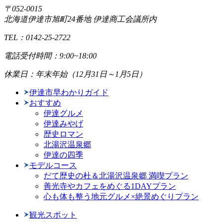
〒052-0015
北海道伊達市旭町24番地 伊達商工会議所内
TEL：0142-25-2722
電話受付時間：9:00~18:00
休業日：年末年始（12月31日～1月5日）
伊達市早わかりガイド
おすすめ
伊達グルメ
伊達みやげ
歴史ロマン
北湯沢温泉郷
伊達の四季
モデルコース
だて歴史の杜＆北湯沢温泉郷 満喫プラン
善光寺やカフェをめぐる1DAYプラン
心も体も整う地元グルメ×絶景めぐりプラン
観光スポット