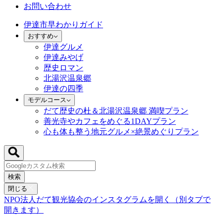
お問い合わせ
伊達市早わかりガイド
おすすめ
伊達グルメ
伊達みやげ
歴史ロマン
北湯沢温泉郷
伊達の四季
モデルコース
だて歴史の杜＆北湯沢温泉郷 満喫プラン
善光寺やカフェをめぐる1DAYプラン
心も体も整う地元グルメ×絶景めぐりプラン
検索
閉じる
NPO法人だて観光協会のインスタグラムを開く（別タブで
開きます）