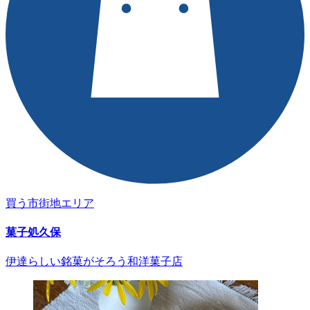
買う
市街地エリア
菓子処久保
伊達らしい銘菓がそろう和洋菓子店