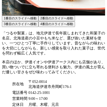
1
番目のスライドへ移動
2
番目のスライドへ移動
3
番目のスライドへ移動
4
番目のスライドへ移動
「つるや製菓」は、地元伊達で長年親しまれてきた和菓子の
名店。北海道産の小豆やもち米など、選び抜いた素材を使
い、一つひとつ丁寧に手作りしています。昔ながらの味わい
を大切にしながらも、新しい感覚を取り入れた菓子は、世代
を問わず幅広く人気です。
本店のほか、伊達イオンや伊達アークス内にも店舗があり、
買い物ついでに立ち寄れる便利さも魅力。伊達の風土が育ん
だ優しい甘さをぜひ味わってみてください。
〒052-0014
所在地
北海道伊達市舟岡町176-1
電話番号
0142-25-1001
営業時間
9:00～17:00
定休日
月曜、木曜、元旦