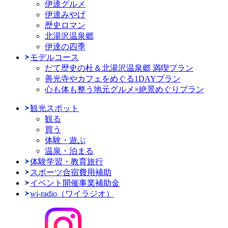
伊達グルメ
伊達みやげ
歴史ロマン
北湯沢温泉郷
伊達の四季
モデルコース
だて歴史の杜＆北湯沢温泉郷 満喫プラン
善光寺やカフェをめぐる1DAYプラン
心も体も整う地元グルメ×絶景めぐりプラン
観光スポット
観る
買う
体験・遊ぶ
温泉・泊まる
体験学習・教育旅行
スポーツ合宿費用補助
イベント開催事業補助金
wi-radio（ワイラジオ）