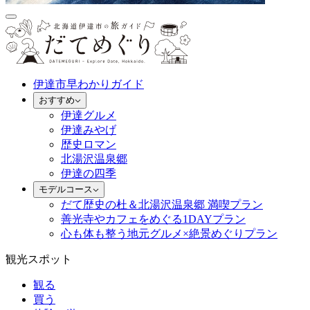
伊達市早わかりガイド
おすすめ
伊達グルメ
伊達みやげ
歴史ロマン
北湯沢温泉郷
伊達の四季
モデルコース
だて歴史の杜＆北湯沢温泉郷 満喫プラン
善光寺やカフェをめぐる1DAYプラン
心も体も整う地元グルメ×絶景めぐりプラン
観光スポット
観る
買う