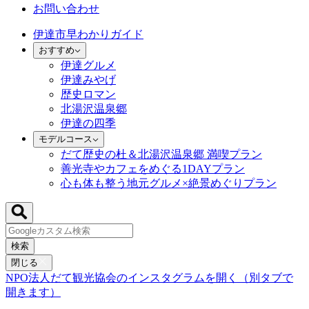
お問い合わせ
伊達市早わかりガイド
おすすめ
伊達グルメ
伊達みやげ
歴史ロマン
北湯沢温泉郷
伊達の四季
モデルコース
だて歴史の杜＆北湯沢温泉郷 満喫プラン
善光寺やカフェをめぐる1DAYプラン
心も体も整う地元グルメ×絶景めぐりプラン
検索
閉じる
NPO法人だて観光協会のインスタグラムを開く（別タブで
開きます）