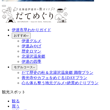
伊達市早わかりガイド
おすすめ
伊達グルメ
伊達みやげ
歴史ロマン
北湯沢温泉郷
伊達の四季
モデルコース
だて歴史の杜＆北湯沢温泉郷 満喫プラン
善光寺やカフェをめぐる1DAYプラン
心も体も整う地元グルメ×絶景めぐりプラン
観光スポット
観る
買う