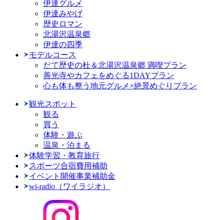
伊達グルメ
伊達みやげ
歴史ロマン
北湯沢温泉郷
伊達の四季
モデルコース
だて歴史の杜＆北湯沢温泉郷 満喫プラン
善光寺やカフェをめぐる1DAYプラン
心も体も整う地元グルメ×絶景めぐりプラン
観光スポット
観る
買う
体験・遊ぶ
温泉・泊まる
体験学習・教育旅行
スポーツ合宿費用補助
イベント開催事業補助金
wi-radio（ワイラジオ）