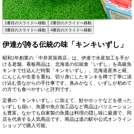
1
番目のスライドへ移動
2
番目のスライドへ移動
3
番目のスライドへ移動
4
番目のスライドへ移動
伊達が誇る伝統の味「キンキいずし」
昭和2年創業の「中井英策商店」は、伊達で水産加工を手が
ける老舗。看板商品は、北海道の伝統食「いずし」を高級魚
キンキで仕込んだ特製「キンキいずし」。北海道産米と糀、
にんじんや生姜を重ね、切り身にしたキンキを樽で丁寧に漬
け込む昔ながらの手仕事です。臭みがなく、いずしが初めて
の方でも食べやすいと評判です。
定番の「キンキいずし」に加えて、鮭やホッケなどを使った
いずしも揃い、魚醤や魚介加工品など商品はバリエーション
も豊富。なかでも自家製の魚醤は料理の隠し味に最適で、同
店を代表する人気商品です。商品は道の駅や公式オンライン
ショップで購入可能。